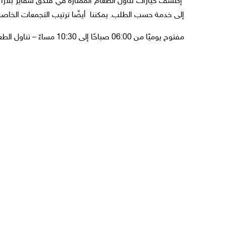
إكتشف خيارات تناول الطعام الممتازة في فندق سفاير بلازا و
إلى خدمة حسب الطلب. يمكننا أيضًا ترتيب التجمعات الخاصة مث
مفتوح يوميًا من 06:00 صباحًا إلى 10:30 مساءً – تناول الطعام طوال اليوم .