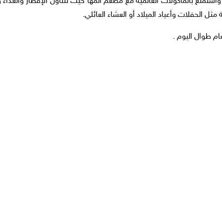
استمتع بالمأكولات العالمية مع مطعم المها حيث نتناول الإفطار والغداء
ل الحفلات وأعياد الميلاد أو العشاء العائلي.